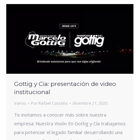
Gottig y Cia: presentación de video
institucional
Varios
Por
Rafael Castaño
diciembre 21, 2020
Te invitamos a conocer más sobre nuestra
empresa: Nuestra Visión En Gottig y Cía trabajamos
para potenciar el legado familiar desarrollando una