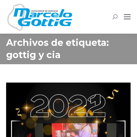
Buscar:
Archivos de etiqueta:
gottig y cia