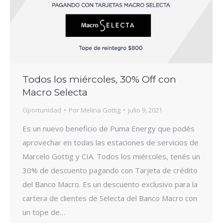
Todos los miércoles, 30% Off con
Macro Selecta
Oportunidad
Por
Melina Gottig
julio 9, 2021
Es un nuevo beneficio de Puma Energy que podés
aprovechar en todas las estaciones de servicios de
Marcelo Gottig y CIA. Todos los miércoles, tenés un
30% de descuento pagando con Tarjeta de crédito
del Banco Macro. Es un descuento exclusivo para la
cartera de clientes de Selecta del Banco Macro con
un tope de…