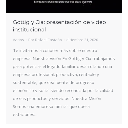
Gottig y Cia: presentación de video
institucional
Varios
Por
Rafael Castaño
diciembre 21, 2020
Te invitamos a conocer más sobre nuestra
empresa: Nuestra Visión En Gottig y Cía trabajamos
para potenciar el legado familiar desarrollando una
empresa profesional, productiva, rentable y
sustentable, que sea fuente de progreso
económico y social siendo reconocida por la calidad
de sus productos y servicios. Nuestra Misión
Somos una empresa familiar que opera
estaciones…