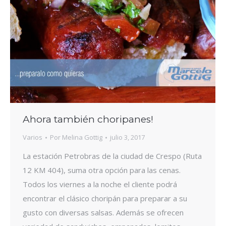
Ahora también choripanes!
Varios
Por
Melina Gottig
julio 3, 2017
La estación Petrobras de la ciudad de Crespo (Ruta
12 KM 404), suma otra opción para las cenas.
Todos los viernes a la noche el cliente podrá
encontrar el clásico choripán para preparar a su
gusto con diversas salsas. Además se ofrecen