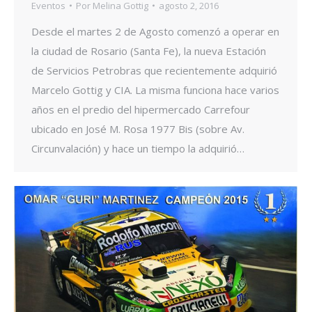
Eventos
Por
Melina Gottig
agosto 2, 2016
Desde el martes 2 de Agosto comenzó a operar en
la ciudad de Rosario (Santa Fe), la nueva Estación
de Servicios Petrobras que recientemente adquirió
Marcelo Gottig y CIA. La misma funciona hace varios
años en el predio del hipermercado Carrefour
ubicado en José M. Rosa 1977 Bis (sobre Av.
Circunvalación) y hace un tiempo la adquirió…