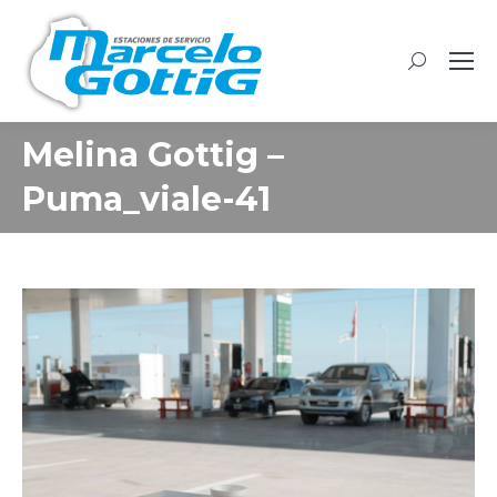
Buscar:
Melina Gottig –
Puma_viale-41