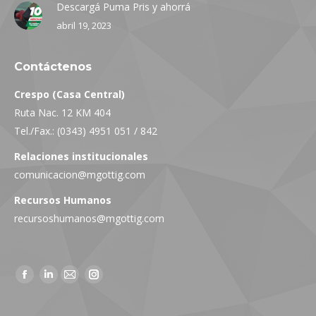
Descargá Puma Pris y ahorrá
abril 19, 2023
Contáctenos
Crespo (Casa Central)
Ruta Nac. 12 KM 404
Tel./Fax.: (0343) 4951 051 / 842
Relaciones institucionales
comunicacion@mgottig.com
Recursos Humanos
recursoshumanos@mgottig.com
Facebook
Linkedin
Mail
Instagram
page
page
page
page