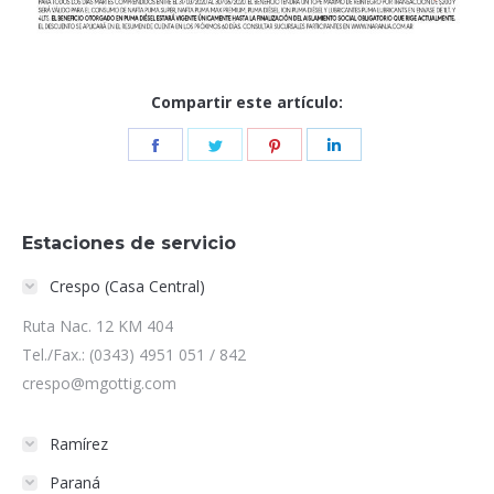
Compartir este artículo:
Share
Share
Share
Share
on
on
on
on
Facebook
Twitter
Pinterest
LinkedIn
Estaciones de servicio
Crespo (Casa Central)
Ruta Nac. 12 KM 404
Tel./Fax.: (0343) 4951 051 / 842
crespo@mgottig.com
Ramírez
Paraná