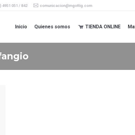
) 4951 051 / 842
comunicacion@mgottig.com
Inicio
Quienes somos
TIENDA ONLINE
Ma
Inicio
Quienes somos
TIENDA ONLINE
Ma
fangio