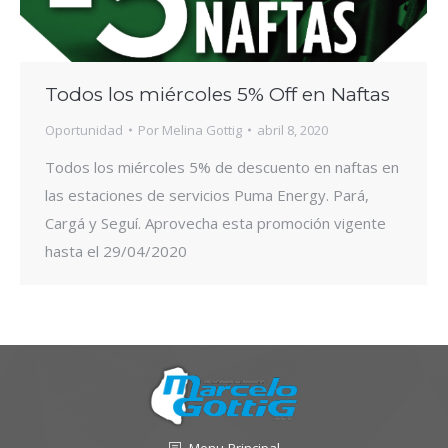
Todos los miércoles 5% Off en Naftas
Oportunidad
Por
Melina Gottig
abril 8, 2020
Todos los miércoles 5% de descuento en naftas en
las estaciones de servicios Puma Energy. Pará,
Cargá y Seguí. Aprovecha esta promoción vigente
hasta el 29/04/2020
Menu-Principal