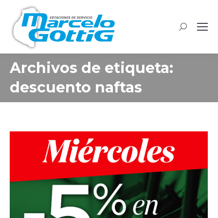
Buscar:
Archivos de etiqueta:
descuento naftas