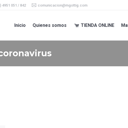
) 4951 051 / 842
comunicacion@mgottig.com
Inicio
Quienes somos
TIENDA ONLINE
Ma
Inicio
Quienes somos
TIENDA ONLINE
Ma
coronavirus