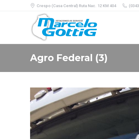
Crespo (Casa Central) Ruta Nac. 12 KM 404
(0343
Agro Federal (3)