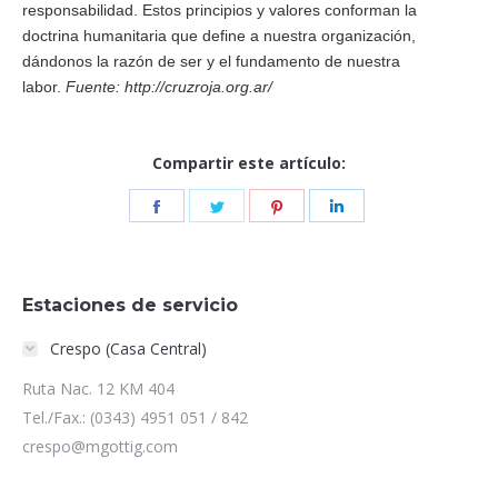
responsabilidad. Estos principios y valores conforman la
doctrina humanitaria que define a nuestra organización,
dándonos la razón de ser y el fundamento de nuestra
labor.
Fuente: http://cruzroja.org.ar/
Compartir este artículo:
Share
Share
Share
Share
on
on
on
on
Facebook
Twitter
Pinterest
LinkedIn
Estaciones de servicio
Crespo (Casa Central)
Ruta Nac. 12 KM 404
Tel./Fax.: (0343) 4951 051 / 842
crespo@mgottig.com