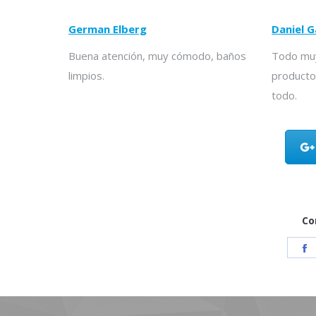
German Elberg
Daniel G
Buena atención, muy cómodo, baños
Todo muy
limpios.
producto
todo.
Co
S
F