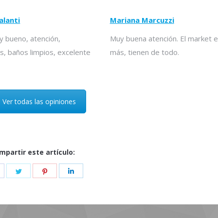
alanti
Mariana Marcuzzi
 bueno, atención,
Muy buena atención. El market e
s, baños limpios, excelente
más, tienen de todo.
Ver todas las opiniones
mpartir este artículo:
hare
Share
Share
Share
on
on
on
on
acebook
Twitter
Pinterest
LinkedIn