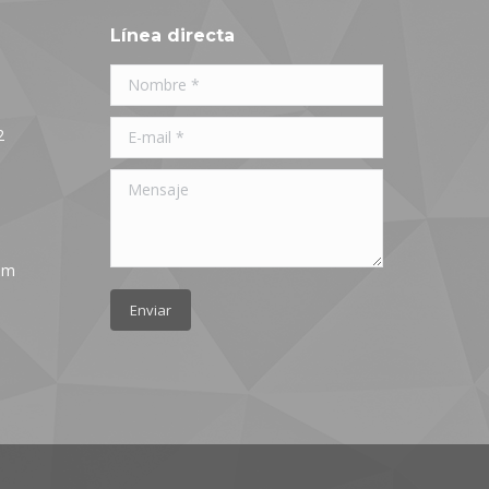
Línea directa
Nombre *
E-mail *
2
Mensaje
om
Enviar