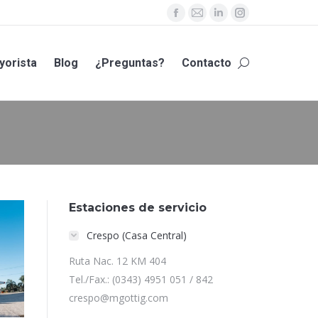
Facebook
Mail
Linkedin
Instagram
yorista
Blog
¿Preguntas?
Contacto
page
page
page
page
Buscar:
opens
opens
opens
opens
yorista
Blog
¿Preguntas?
Contacto
Buscar:
in
in
in
in
new
new
new
new
window
window
window
window
Estaciones de servicio
Crespo (Casa Central)
Ruta Nac. 12 KM 404
Tel./Fax.: (0343) 4951 051 / 842
crespo@mgottig.com