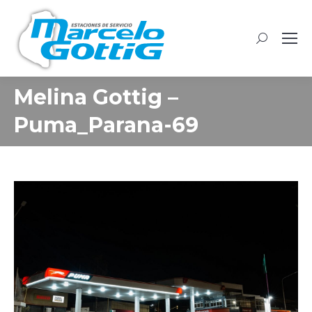
Buscar:
Melina Gottig –
Puma_Parana-69