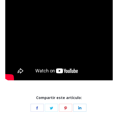
Compartir este artículo:
Share
Share
Share
Share
on
on
on
on