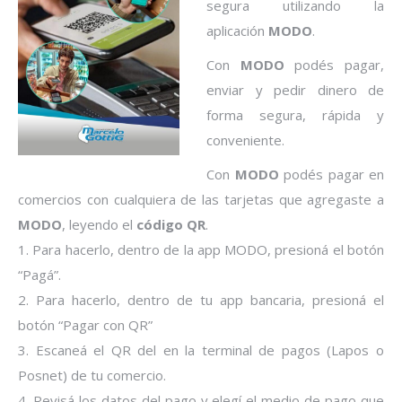
segura utilizando la
aplicación
MODO
.
Con
MODO
podés pagar,
enviar y pedir dinero de
forma segura, rápida y
conveniente.
Con
MODO
podés pagar en
comercios con cualquiera de las tarjetas que agregaste a
MODO
, leyendo el
código QR
.
1. Para hacerlo, dentro de la app MODO, presioná el botón
“Pagá”.
2. Para hacerlo, dentro de tu app bancaria, presioná el
botón “Pagar con QR”
3. Escaneá el QR del en la terminal de pagos (Lapos o
Posnet) de tu comercio.
4. Revisá los datos del pago y elegí el medio de pago que