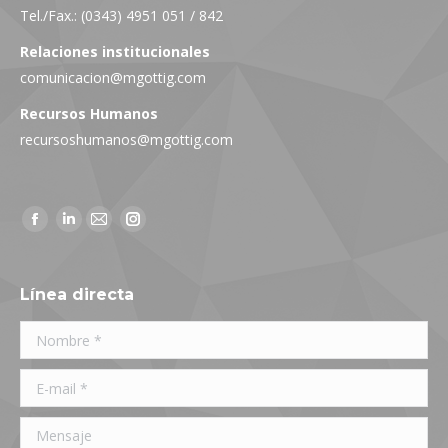
Tel./Fax.: (0343) 4951 051 / 842
Relaciones institucionales
comunicacion@mgottig.com
Recursos Humanos
recursoshumanos@mgottig.com
Facebook
Linkedin
Mail
Instagram
page
page
page
page
opens
opens
opens
opens
Línea directa
in
in
in
in
Nombre *
new
new
new
new
window
window
window
window
E-mail *
Mensaje