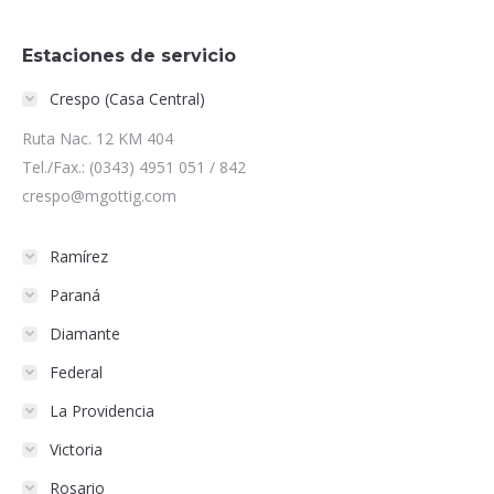
Facebook
Twitter
Pinterest
LinkedIn
Estaciones de servicio
Crespo (Casa Central)
Ruta Nac. 12 KM 404
Tel./Fax.: (0343) 4951 051 / 842
crespo@mgottig.com
Ramírez
Paraná
Diamante
Federal
La Providencia
Victoria
Rosario