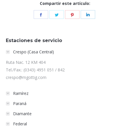
Compartir este artículo:
Share
Share
Share
Share
on
on
on
on
Facebook
Twitter
Pinterest
LinkedIn
Estaciones de servicio
Crespo (Casa Central)
Ruta Nac. 12 KM 404
Tel./Fax.: (0343) 4951 051 / 842
crespo@mgottig.com
Ramírez
Paraná
Diamante
Federal