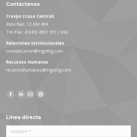
Contáctenos
Crespo (Casa Central)
Ruta Nac. 12 KM 404
Tel./Fax.: (0343) 4951 051 / 842
Relaciones institucionales
comunicacion@mgottig.com
Recursos Humanos
recursoshumanos@mgottig.com
Facebook
Linkedin
Mail
Instagram
page
page
page
page
opens
opens
opens
opens
Línea directa
in
in
in
in
Nombre *
new
new
new
new