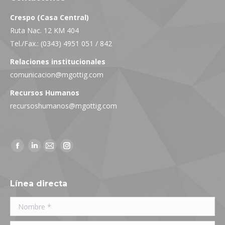
Crespo (Casa Central)
Ruta Nac. 12 KM 404
Tel./Fax.: (0343) 4951 051 / 842
Relaciones institucionales
comunicacion@mgottig.com
Recursos Humanos
recursoshumanos@mgottig.com
Facebook
Linkedin
Mail
Instagram
page
page
page
page
opens
opens
opens
opens
Línea directa
in
in
in
in
Nombre *
new
new
new
new
window
window
window
window