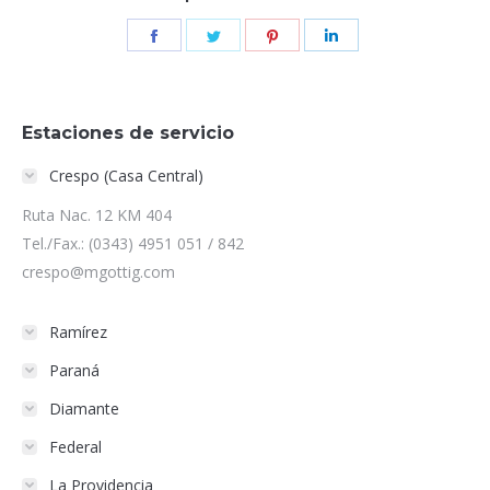
Share
Share
Share
Share
on
on
on
on
Facebook
Twitter
Pinterest
LinkedIn
Estaciones de servicio
Crespo (Casa Central)
Ruta Nac. 12 KM 404
Tel./Fax.: (0343) 4951 051 / 842
crespo@mgottig.com
Ramírez
Paraná
Diamante
Federal
La Providencia